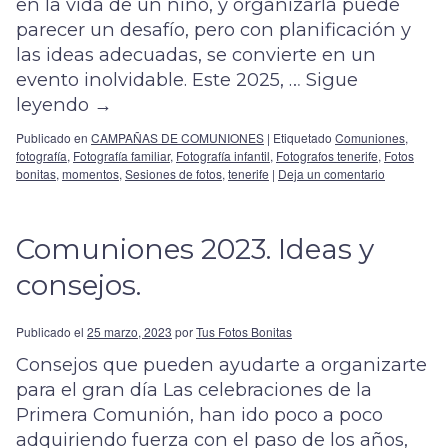
en la vida de un niño, y organizarla puede
parecer un desafío, pero con planificación y
las ideas adecuadas, se convierte en un
evento inolvidable. Este 2025, …
Sigue
leyendo
→
Publicado en
CAMPAÑAS DE COMUNIONES
|
Etiquetado
Comuniones
,
fotografía
,
Fotografía familiar
,
Fotografía infantil
,
Fotografos tenerife
,
Fotos
bonitas
,
momentos
,
Sesiones de fotos
,
tenerife
|
Deja un comentario
Comuniones 2023. Ideas y
consejos.
Publicado el
25 marzo, 2023
por
Tus Fotos Bonitas
Consejos que pueden ayudarte a organizarte
para el gran día Las celebraciones de la
Primera Comunión, han ido poco a poco
adquiriendo fuerza con el paso de los años,