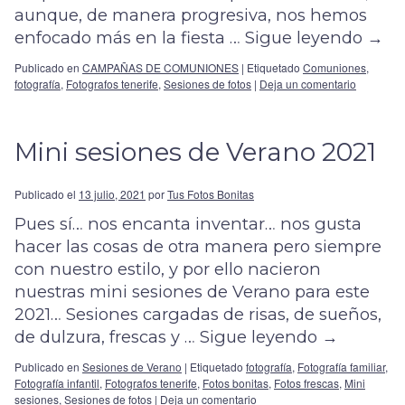
aunque, de manera progresiva, nos hemos
enfocado más en la fiesta …
Sigue leyendo
→
Publicado en
CAMPAÑAS DE COMUNIONES
|
Etiquetado
Comuniones
,
fotografía
,
Fotografos tenerife
,
Sesiones de fotos
|
Deja un comentario
Mini sesiones de Verano 2021
Publicado el
13 julio, 2021
por
Tus Fotos Bonitas
Pues sí… nos encanta inventar… nos gusta
hacer las cosas de otra manera pero siempre
con nuestro estilo, y por ello nacieron
nuestras mini sesiones de Verano para este
2021… Sesiones cargadas de risas, de sueños,
de dulzura, frescas y …
Sigue leyendo
→
Publicado en
Sesiones de Verano
|
Etiquetado
fotografía
,
Fotografía familiar
,
Fotografía infantil
,
Fotografos tenerife
,
Fotos bonitas
,
Fotos frescas
,
Mini
sesiones
,
Sesiones de fotos
|
Deja un comentario