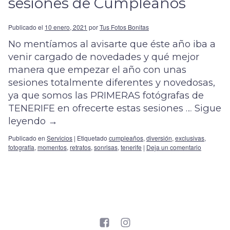
sesiones de Cumpleaños
Publicado el
10 enero, 2021
por
Tus Fotos Bonitas
No mentíamos al avisarte que éste año iba a
venir cargado de novedades y qué mejor
manera que empezar el año con unas
sesiones totalmente diferentes y novedosas,
ya que somos las PRIMERAS fotógrafas de
TENERIFE en ofrecerte estas sesiones …
Sigue
leyendo
→
Publicado en
Servicios
|
Etiquetado
cumpleaños
,
diversión
,
exclusivas
,
fotografía
,
momentos
,
retratos
,
sonrisas
,
tenerife
|
Deja un comentario