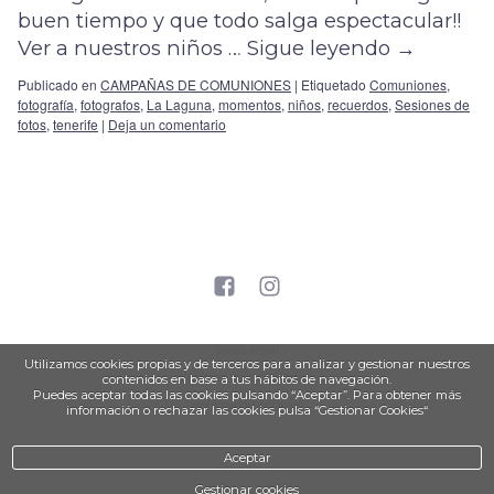
buen tiempo y que todo salga espectacular!!
Ver a nuestros niños …
Sigue leyendo
→
Publicado en
CAMPAÑAS DE COMUNIONES
|
Etiquetado
Comuniones
,
fotografía
,
fotografos
,
La Laguna
,
momentos
,
niños
,
recuerdos
,
Sesiones de
fotos
,
tenerife
|
Deja un comentario
aviso legal
Utilizamos cookies propias y de terceros para analizar y gestionar nuestros
política de privacidad
contenidos en base a tus hábitos de navegación.
Puedes aceptar todas las cookies pulsando “Aceptar”. Para obtener más
política de cookies
información o rechazar las cookies pulsa “Gestionar Cookies“
Aceptar
Gestionar cookies