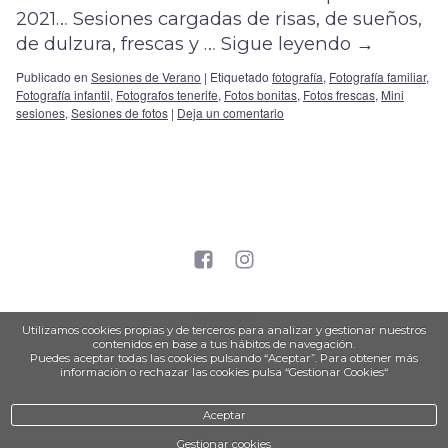
2021… Sesiones cargadas de risas, de sueños,
de dulzura, frescas y …
Sigue leyendo
→
Publicado en
Sesiones de Verano
|
Etiquetado
fotografía
,
Fotografía familiar
,
Fotografía infantil
,
Fotografos tenerife
,
Fotos bonitas
,
Fotos frescas
,
Mini
sesiones
,
Sesiones de fotos
|
Deja un comentario
aviso legal
Utilizamos cookies propias y de terceros para analizar y gestionar nuestros
política de privacidad
contenidos en base a tus hábitos de navegación.
Puedes aceptar todas las cookies pulsando “Aceptar”. Para obtener más
política de cookies
información o rechazar las cookies pulsa “Gestionar Cookies“
Aceptar
Gestionar cookies